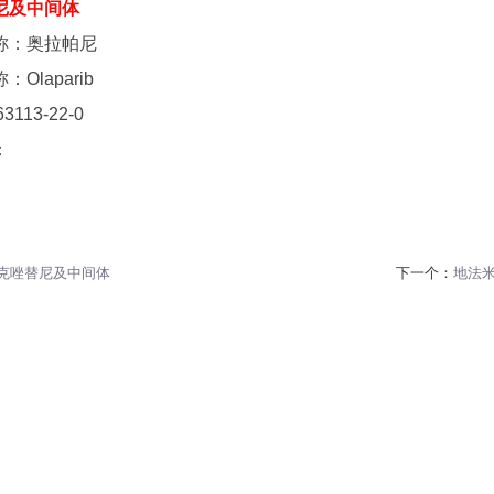
尼及中间体
称：奥拉帕尼
Olaparib
63113-22-0
：
克唑替尼及中间体
下一个：
地法