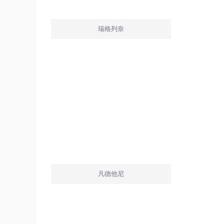
瑞格列奈
凡德他尼