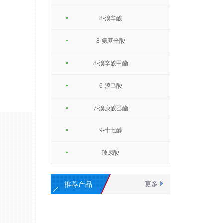
8-溴辛酸
8-氨基辛酸
8-溴辛酸甲酯
6-溴己酸
7-溴庚酸乙酯
9-十七醇
玻尿酸
推荐产品
更多