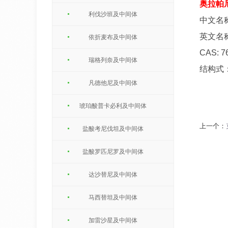
奥拉帕
利伐沙班及中间体
中文名
英文名称：
依折麦布及中间体
CAS: 7
瑞格列奈及中间体
结构式
凡德他尼及中间体
琥珀酸普卡必利及中间体
上一个：
盐酸考尼伐坦及中间体
盐酸罗匹尼罗及中间体
达沙替尼及中间体
马西替坦及中间体
加雷沙星及中间体