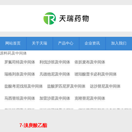
网站首页
关于天瑞
产品中心
企业资讯
加入我们
原料药及中间体
罗氟司特及中间体
利伐沙班及中间体
依折麦布及中间体
瑞格列奈及中间体
凡德他尼及中间体
琥珀酸普卡必利及中间体
盐酸考尼伐坦及中间体
盐酸罗匹尼罗及中间体
达沙替尼及中间体
马西替坦及中间体
加雷沙星及中间体
克唑替尼及中间体
奥拉帕尼及中间体
地法米司特及中间体
特泊替尼盐酸盐水合物及中间体
Tanimilast及中间体
Foscarbidopa及foslevodopa
7-溴庚酸乙酯
药用辅料及中间体