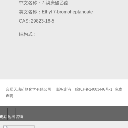
中文名称：7-溴庚酸乙酯
8-(2-羟基苯甲酰胺基)辛酸钠（SNAC）及其中间体
8-溴辛酸乙酯
英文名称：Ethyl 7-bromoheptanoate
8-溴辛酸
8-氨基辛酸
8-溴辛酸甲酯
6-溴己酸
7-溴庚酸乙酯
CAS: 29823-18-5
9-十七醇
玻尿酸
结构式：
合肥天瑞药物化学有限公司 版权所有
皖ICP备14003446号-1
免责
声明
电话
地图
咨询