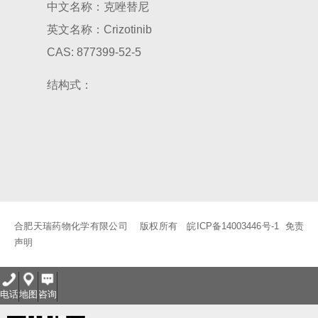
中文名称：克唑替尼
8-(2-羟基苯甲酰胺基)辛酸钠（SNAC）及其中间体
8-溴辛酸乙酯
英文名称：Crizotinib
8-溴辛酸
8-氨基辛酸
8-溴辛酸甲酯
6-溴己酸
7-溴庚酸乙酯
CAS: 877399-52-5
9-十七醇
玻尿酸
结构式：
合肥天瑞药物化学有限公司 版权所有
皖ICP备14003446号-1
免责
声明
电话
地图
咨询