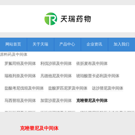
网站首页
关于天瑞
产品中心
企业资讯
加入我们
原料药及中间体
罗氟司特及中间体
利伐沙班及中间体
依折麦布及中间体
瑞格列奈及中间体
凡德他尼及中间体
琥珀酸普卡必利及中间体
盐酸考尼伐坦及中间体
盐酸罗匹尼罗及中间体
达沙替尼及中间体
马西替坦及中间体
加雷沙星及中间体
克唑替尼及中间体
奥拉帕尼及中间体
地法米司特及中间体
特泊替尼盐酸盐水合物及中间体
Tanimilast及中间体
Foscarbidopa及foslevodopa
克唑替尼及中间体
药用辅料及中间体