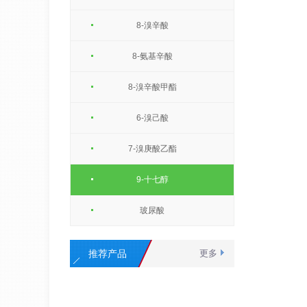
8-溴辛酸
8-氨基辛酸
8-溴辛酸甲酯
6-溴己酸
7-溴庚酸乙酯
9-十七醇
玻尿酸
推荐产品
更多