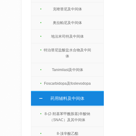
克唑替尼及中间体
奥拉帕尼及中间体
地法米司特及中间体
特泊替尼盐酸盐水合物及中间
体
Tanimilast及中间体
Foscarbidopa及foslevodopa
药用辅料及中间体
8-(2-羟基苯甲酰胺基)辛酸钠
（SNAC）及其中间体
8-溴辛酸乙酯