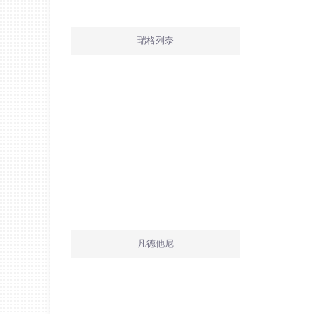
瑞格列奈
凡德他尼