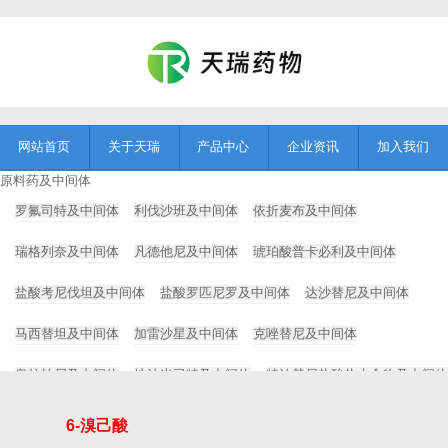
网站首页
关于天瑞
产品中心
企业资讯
加入我们
原料药及中间体
罗氟司特及中间体
利伐沙班及中间体
依折麦布及中间体
瑞格列奈及中间体
凡德他尼及中间体
琥珀酸普卡必利及中间体
盐酸考尼伐坦及中间体
盐酸罗匹尼罗及中间体
达沙替尼及中间体
马西替坦及中间体
加雷沙星及中间体
克唑替尼及中间体
奥拉帕尼及中间体
地法米司特及中间体
特泊替尼盐酸盐水合物及中间体
Tanimilast及中间体
Foscarbidopa及foslevodopa
6-溴己酸
药用辅料及中间体