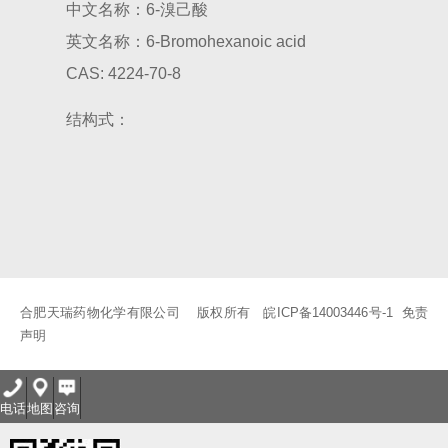
中文名称：6-溴己酸
8-(2-羟基苯甲酰胺基)辛酸钠（SNAC）及其中间体
8-溴辛酸乙酯
英文名称：6-Bromohexanoic acid
8-溴辛酸
8-氨基辛酸
8-溴辛酸甲酯
6-溴己酸
7-溴庚酸乙酯
CAS: 4224-70-8
9-十七醇
玻尿酸
结构式：
合肥天瑞药物化学有限公司 版权所有
皖ICP备14003446号-1
免责
声明
电话
地图
咨询