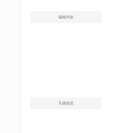
瑞格列奈
凡德他尼