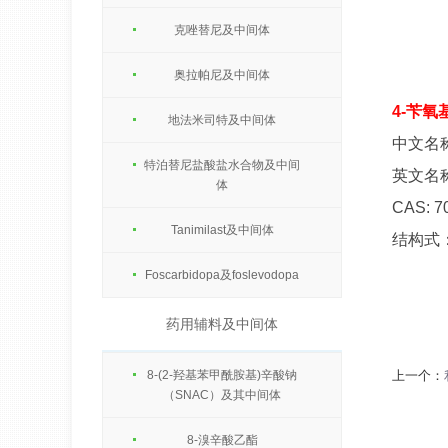
克唑替尼及中间体
奥拉帕尼及中间体
4-苄氧
地法米司特及中间体
中文名称
特泊替尼盐酸盐水合物及中间
英文名称：N
体
CAS: 7
Tanimilast及中间体
结构式
Foscarbidopa及foslevodopa
药用辅料及中间体
8-(2-羟基苯甲酰胺基)辛酸钠
上一个：
（SNAC）及其中间体
8-溴辛酸乙酯