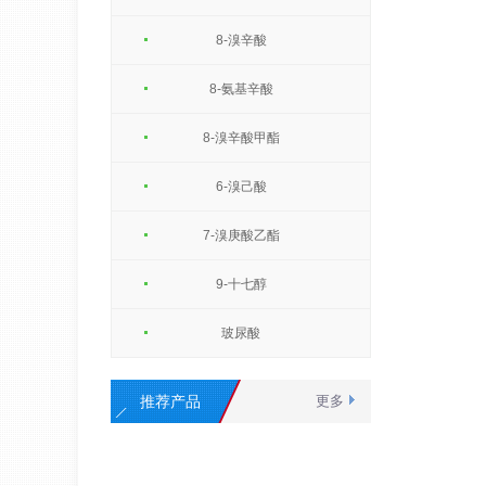
8-溴辛酸
8-氨基辛酸
8-溴辛酸甲酯
6-溴己酸
7-溴庚酸乙酯
9-十七醇
玻尿酸
推荐产品
更多