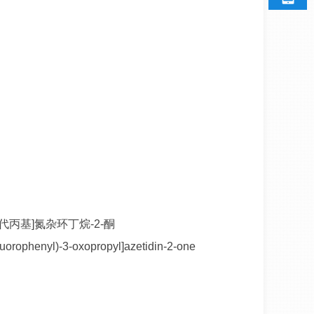
-3-氧代丙基]氮杂环丁烷-2-酮
uorophenyl)-3-oxopropyl]azetidin-2-one